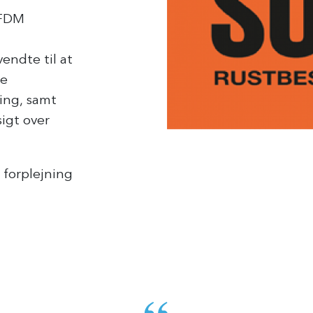
 FDM
endte til at
de
ning, samt
igt over
 forplejning