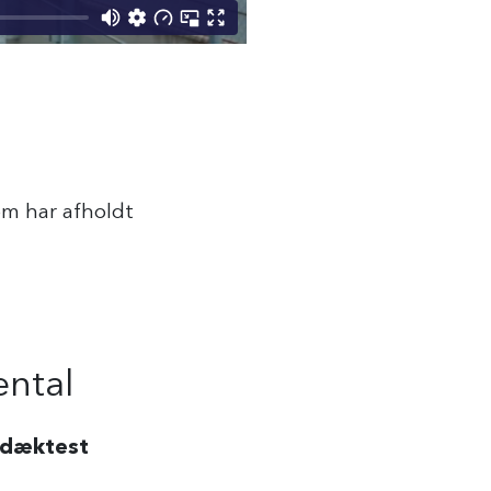
som har afholdt
ental
 dæktest