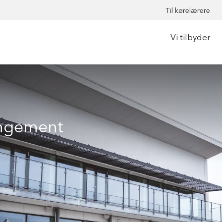
Til kørelærere
Vi tilbyder
angement