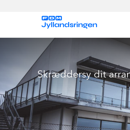
Gå
til
hovedindhold
Skræddersy dit arr