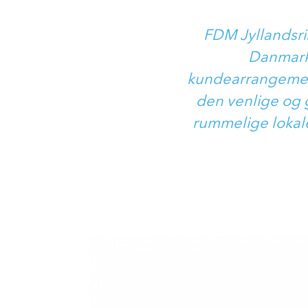
FDM Jyllandsri
Danmarks
kundearrangement
den venlige og 
rummelige lokal