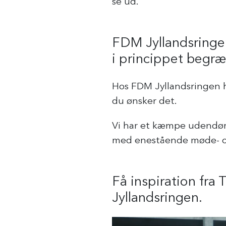
se ud.
FDM Jyllandsringe
i princippet begræ
Hos FDM Jyllandsringen h
du ønsker det.
Vi har et kæmpe udendørs
med enestående møde- og
Få inspiration fr
Jyllandsringen.