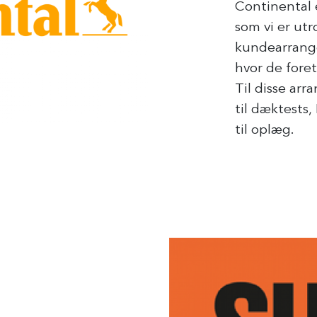
Continental 
som vi er utr
kundearrang
hvor de fore
Til disse ar
til dæktests,
til oplæg.