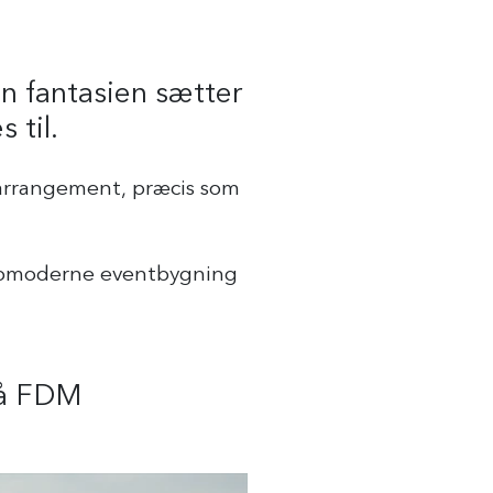
n fantasien sætter
 til.
 arrangement, præcis som
 topmoderne eventbygning
på FDM