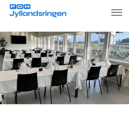
Gå
til
hovedindhold