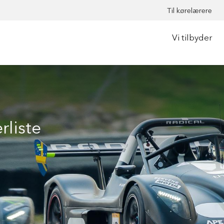
Til kørelærere
Vi tilbyder
rliste