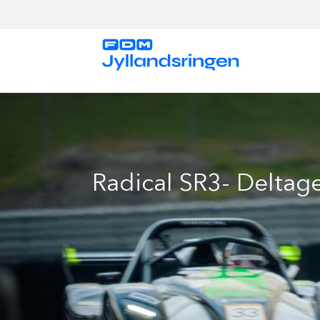
Gå
til
hovedindhold
Radical SR3- Deltage