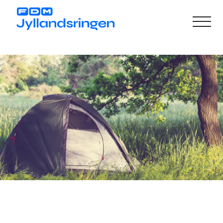
Gå
til
hovedindhold